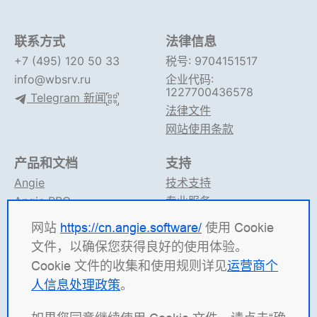
联系方式
法律信息
+7 (495) 120 50 33
税号: 9704151517
info@wbsrv.ru
企业代码:
1227700436578
Telegram 新闻
法律文件
网站使用条款
产品和文档
支持
Angie
技术支持
Angie PRO
专业服务
ANIC
论坛
网站
https://cn.angie.software/
使用 Cookie
Angie 文档
Telegram 支持
文件，以确保您获得良好的使用体验。
Cookie 文件的收集和使用规则详见
运营商个
Angie Software
（有限责任公司 "Web Server"）是一家
人信息处理政策
。
俄罗斯 IT 公司，专注于高并发系统解决方案的开发。 我
们的产品包括：负载均衡平台
Angie ADC
（应用交付控制