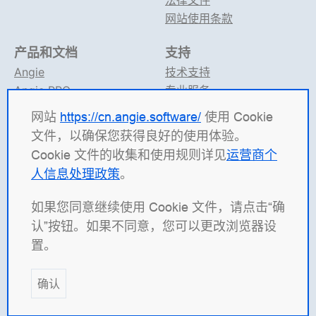
法律文件
网站使用条款
产品和文档
支持
Angie
技术支持
Angie PRO
专业服务
ANIC
论坛
网站
https://cn.angie.software/
使用 Cookie
Angie 文档
Telegram 支持
文件，以确保您获得良好的使用体验。
Cookie 文件的收集和使用规则详见
运营商个
Angie Software
（有限责任公司 "Web Server"）是一家
人信息处理政策
。
俄罗斯 IT 公司，专注于高并发系统解决方案的开发。 我
们的产品包括：负载均衡平台
Angie ADC
（应用交付控制
如果您同意继续使用 Cookie 文件，请点击“确
器）、Web 服务器
Angie PRO
，以及
Angie Ingress
认”按钮。如果不同意，您可以更改浏览器设
Controller
（ANIC），用于管理 Kubernetes 中容器化应
置。
用的流量。 我们尤为自豪的是开源 Web 服务器
Angie
，
它基于 nginx 分叉开发，致力于在功能上超越原版。
确认