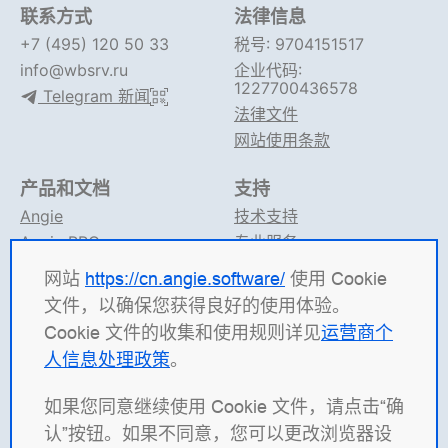
联系方式
法律信息
+7 (495) 120 50 33
税号: 9704151517
info@wbsrv.ru
企业代码:
1227700436578
Telegram 新闻
法律文件
网站使用条款
产品和文档
支持
Angie
技术支持
Angie PRO
专业服务
ANIC
论坛
网站
https://cn.angie.software/
使用 Cookie
Angie 文档
Telegram 支持
文件，以确保您获得良好的使用体验。
Cookie 文件的收集和使用规则详见
运营商个
Angie Software
（有限责任公司 "Web Server"）是一家
人信息处理政策
。
俄罗斯 IT 公司，专注于高并发系统解决方案的开发。 我
们的产品包括：负载均衡平台
Angie ADC
（应用交付控制
如果您同意继续使用 Cookie 文件，请点击“确
器）、Web 服务器
Angie PRO
，以及
Angie Ingress
认”按钮。如果不同意，您可以更改浏览器设