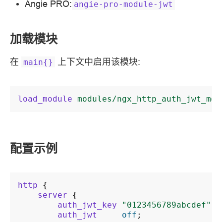
Angie PRO:
angie-pro-module-jwt
加载模块
在
上下文中启用该模块:
main{}
load_module
modules/ngx_http_auth_jwt_mod
配置示例
http
{
server
{
auth_jwt_key
"0123456789abcdef"
h
auth_jwt
off
;