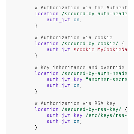
# Authorization via the Authentic
location
/secured-by-auth-header/
auth_jwt
on
;
}
# Authorization via cookie
location
/secured-by-cookie/
{
auth_jwt
$cookie_MyCookieName
}
# Key inheritance and override
location
/secured-by-auth-header-
auth_jwt_key
"another-secret"
auth_jwt
on
;
}
# Authorization via RSA key
location
/secured-by-rsa-key/
{
auth_jwt_key
/etc/keys/rsa-pu
auth_jwt
on
;
}