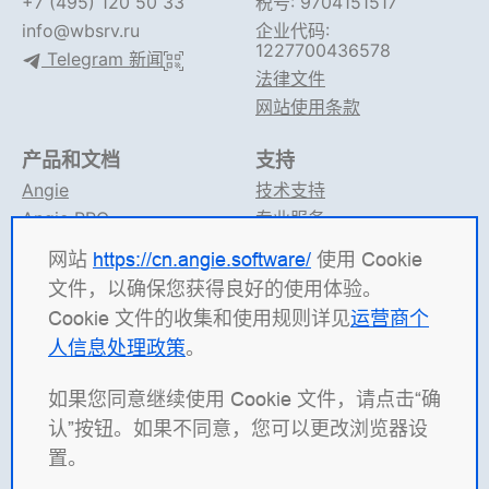
+7 (495) 120 50 33
税号: 9704151517
info@wbsrv.ru
企业代码:
1227700436578
Telegram 新闻
法律文件
网站使用条款
产品和文档
支持
Angie
技术支持
Angie PRO
专业服务
ANIC
论坛
网站
https://cn.angie.software/
使用 Cookie
Angie 文档
Telegram 支持
文件，以确保您获得良好的使用体验。
Cookie 文件的收集和使用规则详见
运营商个
Angie Software
（有限责任公司 "Web Server"）是一家
人信息处理政策
。
俄罗斯 IT 公司，专注于高并发系统解决方案的开发。 我
们的产品包括：负载均衡平台
Angie ADC
（应用交付控制
如果您同意继续使用 Cookie 文件，请点击“确
器）、Web 服务器
Angie PRO
，以及
Angie Ingress
认”按钮。如果不同意，您可以更改浏览器设
Controller
（ANIC），用于管理 Kubernetes 中容器化应
置。
用的流量。 我们尤为自豪的是开源 Web 服务器
Angie
，