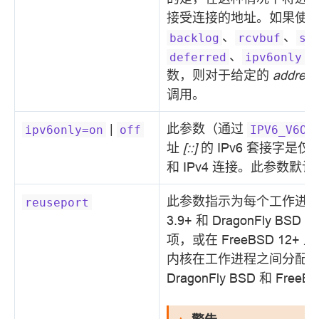
接受连接的地址。如果使
、
、
backlog
rcvbuf
sn
、
、
deferred
ipv6only
数，则对于给定的
address
调用。
|
此参数（通过
ipv6only=on
off
IPV6_V6ON
址
[::]
的 IPv6 套接字是仅接
和 IPv4 连接。此参数
此参数指示为每个工作进程创
reuseport
3.9+ 和 DragonFly BSD
项，或在 FreeBSD 12+ 
内核在工作进程之间分配传入连
DragonFly BSD 和 Free