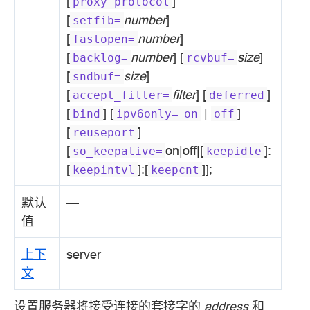
[
]
proxy_protocol
[
number
]
setfib=
[
number
]
fastopen=
[
number
] [
size
]
backlog=
rcvbuf=
[
size
]
sndbuf=
[
filter
] [
]
accept_filter=
deferred
[
] [
|
]
bind
ipv6only=
on
off
[
]
reuseport
[
on|off|[
]:
so_keepalive=
keepidle
[
]:[
]];
keepintvl
keepcnt
默认
—
值
上下
server
文
设置服务器将接受连接的套接字的
address
和