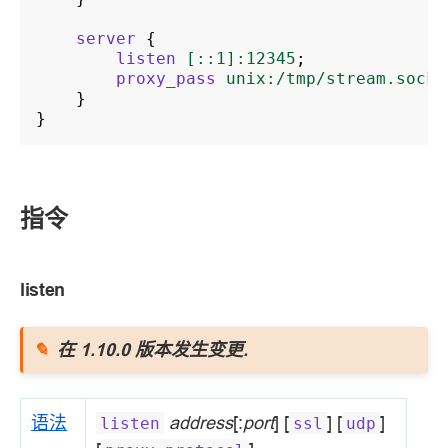
server
{
listen
[::1]:12345
;
proxy_pass
unix:/tmp/stream.socke
}
}
指令
listen
在 1.10.0 版本发生变更.
语法
address
[:
port
] [
] [
]
listen
ssl
udp