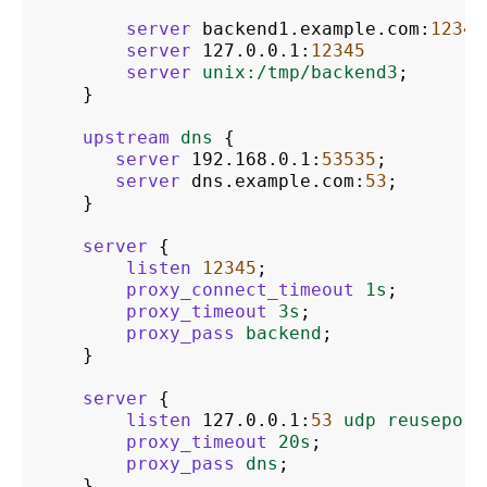
server
backend1.example.com
:
12345
server
127.0.0.1
:
12345
server
unix:/tmp/backend3
;
}
upstream
dns
{
server
192.168.0.1
:
53535
;
server
dns.example.com
:
53
;
}
server
{
listen
12345
;
proxy_connect_timeout
1s
;
proxy_timeout
3s
;
proxy_pass
backend
;
}
server
{
listen
127.0.0.1
:
53
udp
reuseport
proxy_timeout
20s
;
proxy_pass
dns
;
}