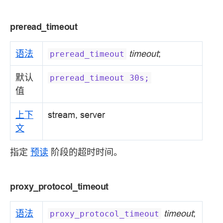
preread_timeout
语法
timeout
;
preread_timeout
默认
preread_timeout
30s;
值
上下
stream, server
文
指定
预读
阶段的超时时间。
proxy_protocol_timeout
语法
timeout
;
proxy_protocol_timeout