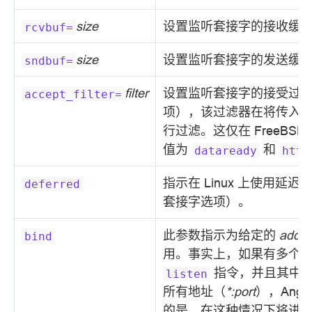
size
设置监听套接字的接收缓
rcvbuf=
size
设置监听套接字的发送缓
sndbuf=
filter
设置监听套接字的接受过
accept_filter=
项），该过滤器在将传入
行过滤。这仅在 FreeBSD 
值为
和
dataready
http
指示在 Linux 上使用延迟
deferred
套接字选项）。
此参数指示为给定的
addre
bind
用。事实上，如果有多个
指令，并且其中
listen
所有地址（
*:port
），Angi
的是，在这种情况下将进