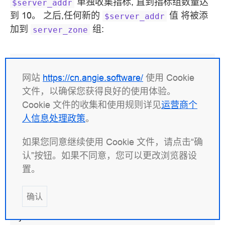
单独收集指标, 直到指标组数量达
$server_addr
到 10。 之后,任何新的
值 将被添
$server_addr
加到
组:
server_zone
stream
{
网站
https://cn.angie.software/
使用 Cookie
upstream
backend
{
文件，以确保您获得良好的使用体验。
server
192.168.0.1
:
3306
;
Cookie 文件的收集和使用规则详见
运营商个
server
192.168.0.2
:
3306
;
# ...
人信息处理政策
。
}
如果您同意继续使用 Cookie 文件，请点击“确
server
{
认”按钮。如果不同意，您可以更改浏览器设
listen
3306
;
置。
proxy_pass
backend
;
确认
status_zone
$server_addr
zone=ser
}
}