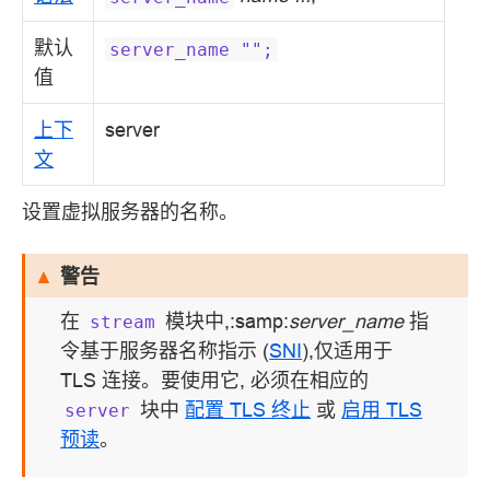
默认
server_name
"";
值
上下
server
文
设置虚拟服务器的名称。
警告
在
模块中,:samp:
server_name
指
stream
令基于服务器名称指示 (
SNI
),仅适用于
TLS 连接。要使用它, 必须在相应的
块中
配置 TLS 终止
或
启用 TLS
server
预读
。