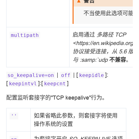
警告
不当使用此选项可能
启用通过
多路径 TCP
multipath
<https://en.wikipedia.or
协议接受连接，从 5.6 版本
与 :samp:`udp
不兼容
。
|
| [
]:
so_keepalive=on
off
keepidle
[
]:[
]
keepintvl
keepcnt
配置监听套接字的"TCP keepalive"行为。
如果省略此参数，则套接字将使用
''
操作系统的设置
为套接字开启
SO_KEEPALIVE
选项