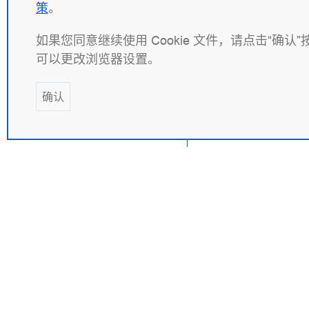
策
。
Referer
如果您同意继续使用 Cookie 文件，请点击“确
Rewrite
可以更改浏览器设置。
SCGI
Secure Link
确认
Slice
Split Clients
SSI
SSL
Stub Status
Sub
隧道
联系方式
法律
+7 (495) 120 50 33
税号: 9
Upstream
info@wbsrv.ru
企业代码
Upstream
Telegram 新闻
法律文
Probe