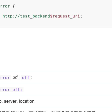
rror
{
http://test_backend
$request_uri
;
uri
|
;
rror
off
rror
off;
p, server, location