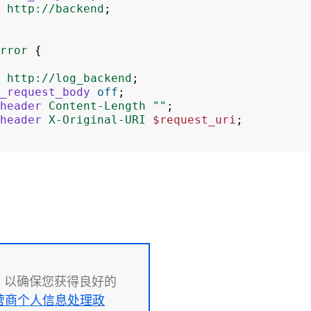
http://backend
;
rror
{
http://log_backend
;
_request_body
off
;
header
Content-Length
""
;
header
X-Original-URI
$request_uri
;
文件，以确保您获得良好的
营商个人信息处理政