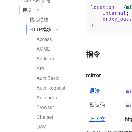
NJS API 参考
location
=
/mi
模块
internal
;
proxy_pass
核心模块
}
HTTP模块
Access
ACME
指令
Addition
API
mirror
Auth Basic
Auth Request
语法
mi
AutoIndex
默认值
mi
Browser
Charset
上下文
htt
DAV