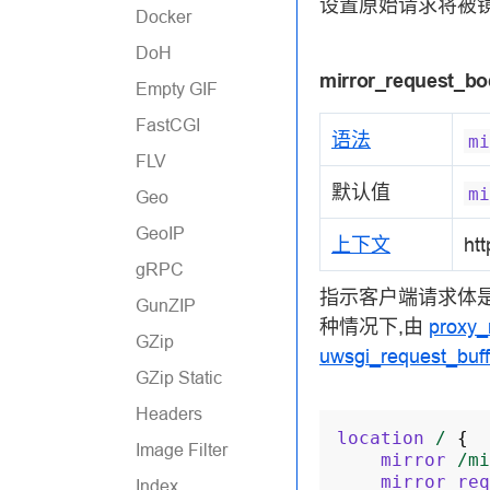
设置原始请求将被镜
Docker
DoH
mirror_request_bo
Empty GIF
FastCGI
语法
mi
FLV
默认值
mi
Geo
GeoIP
上下文
htt
gRPC
指示客户端请求体
GunZIP
种情况下,由
proxy_
GZip
uwsgi_request_buff
GZip Static
Headers
location
/
{
Image Filter
mirror
/mi
mirror_req
Index