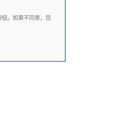
认”按钮。如果不同意，您
信息
产品和文档
704151517
Angie
: 1227700436578
Angie PRO
件
ANIC