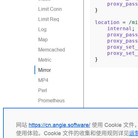
proxy_pass
Limit Conn
}
Limit Req
location
=
/mi
internal
;
Log
proxy_pass
Map
proxy_pass
proxy_set_
Memcached
proxy_set_
}
Metric
Mirror
MP4
Perl
Prometheus
Proxy
Random
网站
https://cn.angie.software/
使用 Cookie 
Index
使用体验。Cookie 文件的收集和使用规则详见
运
RealIP