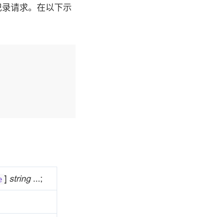
记录请求。在以下示
]
string
...;
e