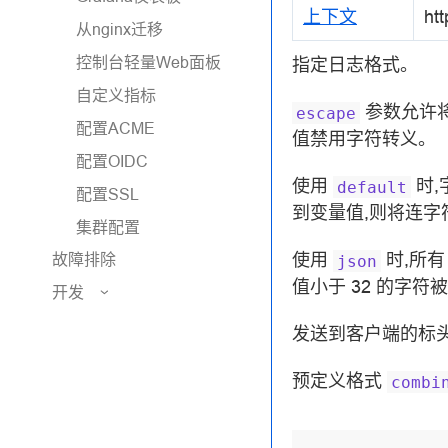
上下文
htt
从nginx迁移
控制台轻量Web面板
指定日志格式。
自定义指标
参数允许
escape
配置ACME
值禁用字符转义。
配置OIDC
使用
时,
default
配置SSL
到变量值,则将连字符
集群配置
使用
时,所有 
故障排除
json
值小于 32 的字符被转义为 
开发
发送到客户端的标
预定义格式
combi