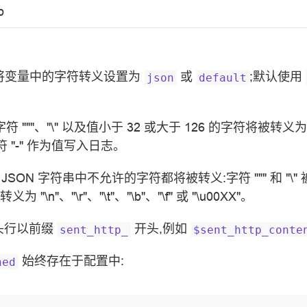
p
将变量中的字符转义设置为
或
;默认使用
json
default
字符 """、"\" 以及值小于 32 或大于 126 的字符将被转义为
 "-" 作为值写入日志。
JSON 字符串中不允许的字符都将被转义:字符 """ 和 "\" 被转义为
"\n"、"\r"、"\t"、"\b"、"\f" 或 "\u00XX"。
头行以前缀
开头,例如
sent_http_
$sent_http_conte
始终存在于配置中:
ned