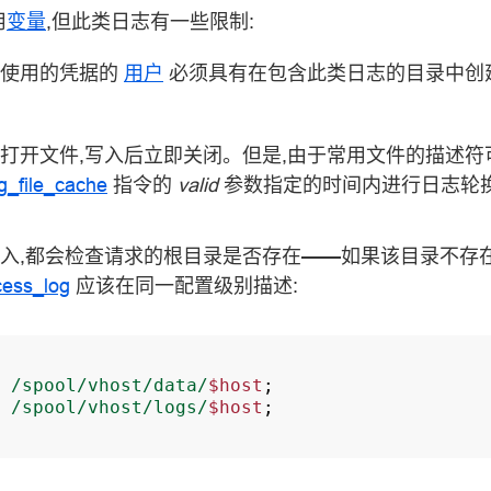
用
变量
,但此类日志有一些限制:
所使用的凭据的
用户
必须具有在包含此类日志的目录中创
打开文件,写入后立即关闭。但是,由于常用文件的描述符
g_file_cache
指令的
valid
参数指定的时间内进行日志轮换
入,都会检查请求的根目录是否存在——如果该目录不存在
cess_log
应该在同一配置级别描述:
/spool/vhost/data/
$host
;
/spool/vhost/logs/
$host
;