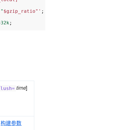
"
$gzip_ratio"'
;
=32k
;
time
]
flush=
于
构建参数