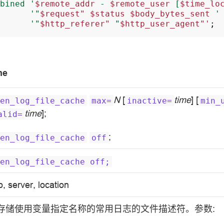
bined
'
$remote_addr
-
$remote_user
[
$time_lo
'"
$request"
$status
$body_bytes_sent
'
'"
$http_referer"
"
$http_user_agent"'
;
he
N
[
time
] [
en_log_file_cache
max=
inactive=
min_
time
];
alid=
;
en_log_file_cache
off
en_log_file_cache
off;
p, server, location
存储使用变量指定名称的常用日志的文件描述符。参数: