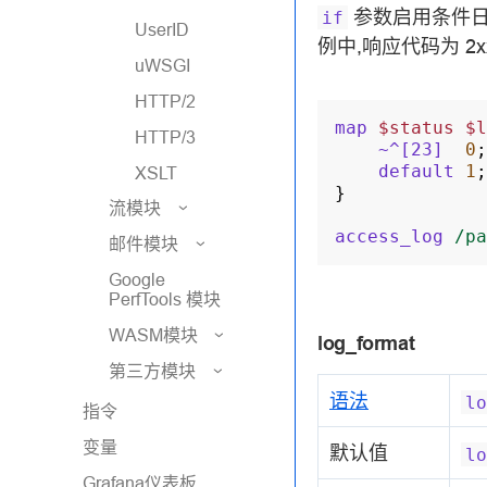
参数启用条件
if
UserID
例中,响应代码为 2x
uWSGI
HTTP/2
map
$status
$l
HTTP/3
~^[23]
0
;
default
1
;
XSLT
}
流模块
access_log
/pa
邮件模块
Google
PerfTools 模块
WASM模块
log_format
第三方模块
语法
lo
指令
变量
默认值
lo
Grafana仪表板