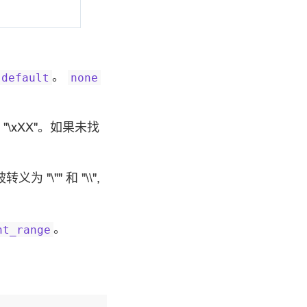
。
default
none
 "\xXX"。如果未找
 "\"" 和 "\\",
。
nt_range