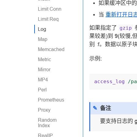
如果缓冲区中
Limit Conn
当
重新打开日
Limit Req
如果指定了
gzip
Log
果较差)到 9(较慢
Map
别
1
。数据以原子
Memcached
示例:
Metric
Mirror
MP4
access_log
/pa
Perl
Prometheus
备注
Proxy
Random
要支持日志的 gz
Index
RealIP