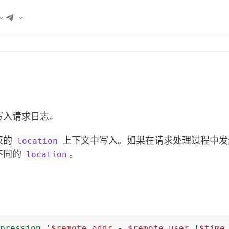
写入请求日志。
束的
上下文中写入。如果在请求处理过程中
location
不同的
。
location
pression
'
$remote_addr
-
$remote_user
[
$time