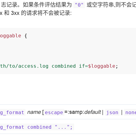
日志记录。如果条件评估结果为
或空字符串,则不会
"0"
x 和 3xx 的请求将不会被记录:
oggable
{
th/to/access.log
combined
if=
$loggable
;
name
[
=:samp:
default
|
|
g_format
escape
json
non
g_format
combined
"...";