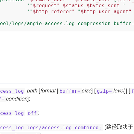
'"
$request"
$status
$bytes_sent
'
'"
$http_referer"
"
$http_user_agent"
ool/logs/angie-access.log
compression
buffer
path
[
format
[
size
] [
level
]] [
cess_log
buffer=
gzip=
condition
];
f=
;
cess_log
off
(路径取决
cess_log
logs/access.log
combined;