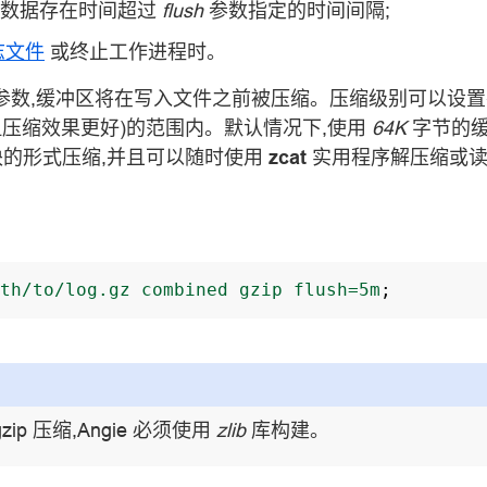
的数据存在时间超过
flush
参数指定的时间间隔;
志文件
或终止工作进程时。
参数,缓冲区将在写入文件之前被压缩。压缩级别可以设置在
,但压缩效果更好)的范围内。默认情况下,使用
64K
字节的缓
块的形式压缩,并且可以随时使用
zcat
实用程序解压缩或读
th/to/log.gz
combined
gzip
flush=5m
;
ip 压缩,Angie 必须使用
zlib
库构建。