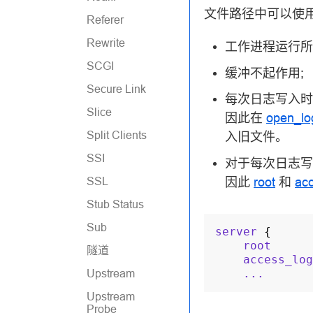
文件路径中可以使
Referer
Rewrite
工作进程运行
SCGI
缓冲不起作用;
Secure Link
每次日志写入时
Slice
因此在
open_lo
Split Clients
入旧文件。
SSI
对于每次日志写
因此
root
和
ac
SSL
Stub Status
Sub
server
{
root
隧道
access_log
...
Upstream
Upstream
Probe