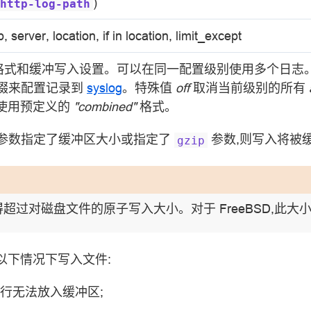
)
http-log-path
p, server, location, if in location, limit_except
格式和缓冲写入设置。可以在同一配置级别使用多个日志
缀来配置记录到
syslog
。特殊值
off
取消当前级别的所有
则使用预定义的
"combined"
格式。
参数指定了缓冲区大小或指定了
参数,则写入将被
gzip
超过对磁盘文件的原子写入大小。对于 FreeBSD,此大
以下情况下写入文件:
行无法放入缓冲区;