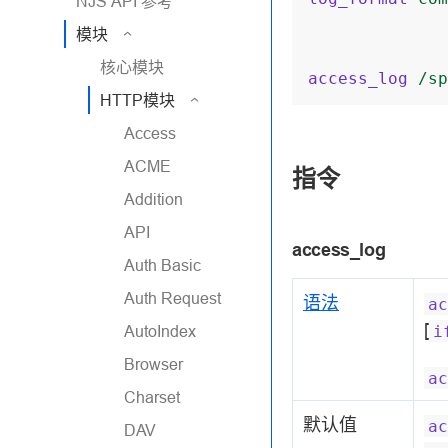
NJS API 参考
模块
核心模块
access_log
/sp
HTTP模块
Access
ACME
指令
Addition
API
access_log
Auth Basic
Auth Request
语法
ac
[
i
AutoIndex
Browser
ac
Charset
默认值
ac
DAV