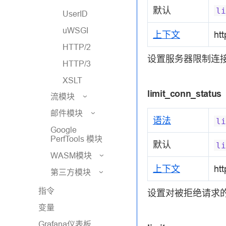
默认
li
UserID
uWSGI
上下文
htt
HTTP/2
设置服务器限制连
HTTP/3
XSLT
limit_conn_status
流模块
邮件模块
语法
li
Google
PerfTools 模块
默认
li
WASM模块
上下文
htt
第三方模块
指令
设置对被拒绝请求
变量
Grafana仪表板