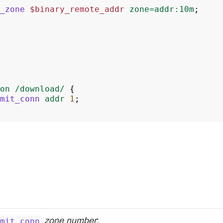
_zone
$binary_remote_addr
zone=addr:10m
;
on
/download/
{
mit_conn
addr
1
;
zone number
;
mit_conn