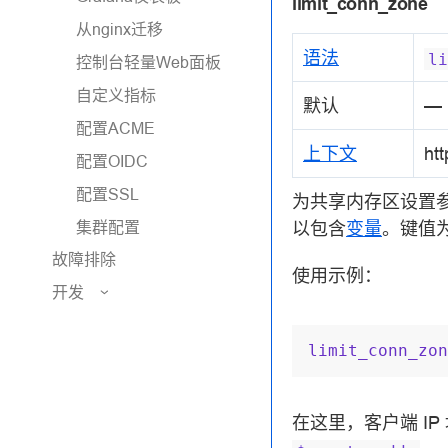
limit_conn_zone
从nginx迁移
语法
li
控制台轻量Web面板
自定义指标
默认
—
配置ACME
上下文
htt
配置OIDC
配置SSL
为共享内存区设置
集群配置
以包含
变量
。键值
故障排除
使用示例：
开发
limit_conn_zon
在这里，客户端 I