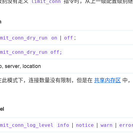
级别没有定义
指令时，从上一级配置级别继
limit_conn
n
|
;
mit_conn_dry_run
on
off
mit_conn_dry_run
off;
p, server, location
在此模式下，连接数量没有限制，但是在
共享内存区
中，
el
|
|
|
mit_conn_log_level
info
notice
warn
erro