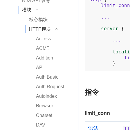
NJS API 参考
limit_conn
模块
...
核心模块
server
{
HTTP模块
Access
...
ACME
locati
li
Addition
}
API
Auth Basic
Auth Request
指令
AutoIndex
Browser
limit_conn
Charset
DAV
语法
li