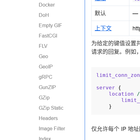
Docker
默认
—
DoH
Empty GIF
上下文
htt
FastCGI
为给定的键值设置
FLV
请求的回复。例如
Geo
GeoIP
limit_conn_zon
gRPC
GunZIP
server
{
location
/
GZip
limit_
}
GZip Static
Headers
Image Filter
仅允许每个 IP 
Index