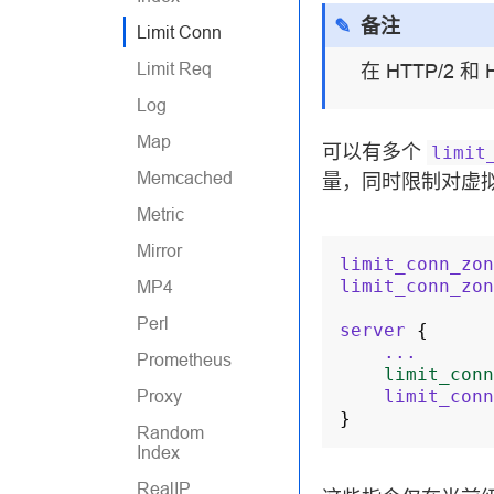
备注
Limit Conn
Limit Req
在 HTTP/2
Log
Map
可以有多个
limit
Memcached
量，同时限制对虚
Metric
Mirror
limit_conn_zon
limit_conn_zon
MP4
Perl
server
{
...
Prometheus
limit_conn
limit_conn
Proxy
}
Random
Index
RealIP