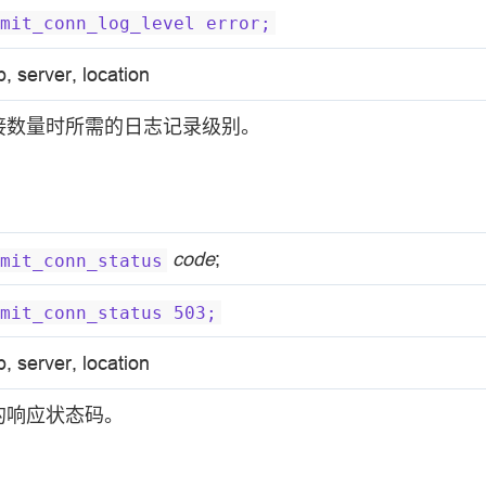
mit_conn_log_level
error;
p, server, location
接数量时所需的日志记录级别。
code
;
mit_conn_status
mit_conn_status
503;
p, server, location
的响应状态码。