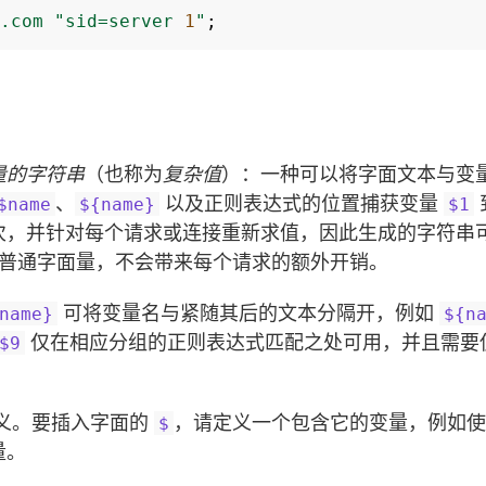
.com
"sid=server
1
"
;
量的字符串
（也称为
复杂值
）：一种可以将字面文本与变
、
以及正则表达式的位置捕获变量
$name
${name}
$1
次，并针对每个请求或连接重新求值，因此生成的字符串
普通字面量，不会带来每个请求的额外开销。
可将变量名与紧随其后的文本分隔开，例如
name}
${n
仅在相应分组的正则表达式匹配之处可用，并且需要使用
$9
义。要插入字面的
，请定义一个包含它的变量，例如
$
量。