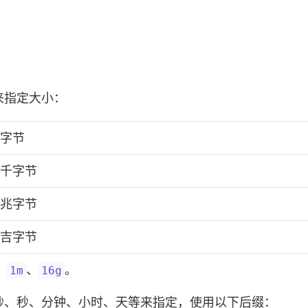
来指定大小：
字节
千字节
兆字节
吉字节
、
、
。
1m
16g
秒、秒、分钟、小时、天等来指定，使用以下后缀：