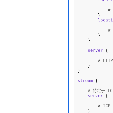
#
}
locati
#
}
}
server
{
# HT
}
}
stream
{
# 特定于 T
server
{
# TC
}