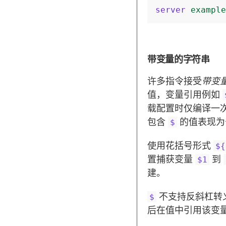
server
example
带变量的字符串
许多指令接受
带变
值，变量引用例如
载配置时仅编译一
包含
的值表现为
$
使用花括号形式
${
置捕获变量
到
$1
建。
不支持反斜杠转
$
后在值中引用该变