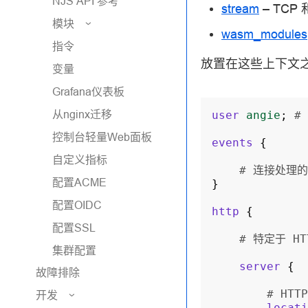
NJS API 参考
stream
– TCP 
模块
wasm_modules
指令
放置在这些上下文
变量
Grafana仪表板
从nginx迁移
user
angie
;
#
控制台轻量Web面板
events
{
自定义指标
# 连接处理
配置ACME
}
配置OIDC
http
{
配置SSL
# 特定于 H
集群配置
server
{
故障排除
# HT
开发
locati