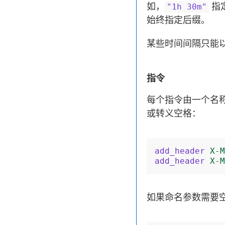
如，
指
"1h
30m"
始终指定后缀。
某些时间间隔只能
指令
每个指令由一个名
或转义空格：
add_header
X-M
add_header
X-M
如果命名参数需要