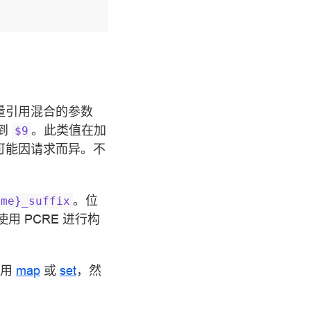
量引用混合的参数
到
。此类值在加
$9
可能因请求而异。不
。位
ame}_suffix
 PCRE 进行构
使用
map
或
set
，然