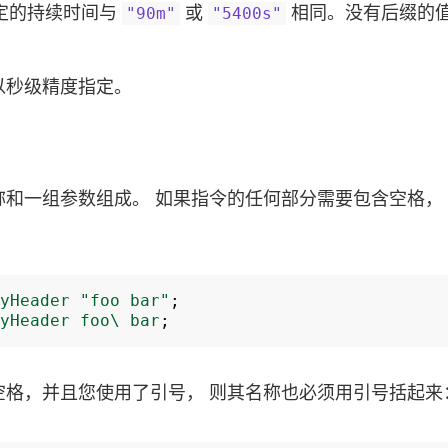
定的持续时间与
或
相同。没有后缀的
"90m"
"5400s"
以秒级精度指定。
称和一组参数组成。 如果指令的任何部分需要包含空格，
yHeader
"foo
bar"
;
yHeader
foo\
bar
;
空格，并且您使用了引号， 则其名称也必须用引号括起来